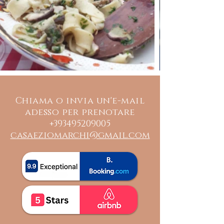
Chiama o invia un'e-mail
adesso per prenotare
+393495209005
casaeziomarchi@gmail.com