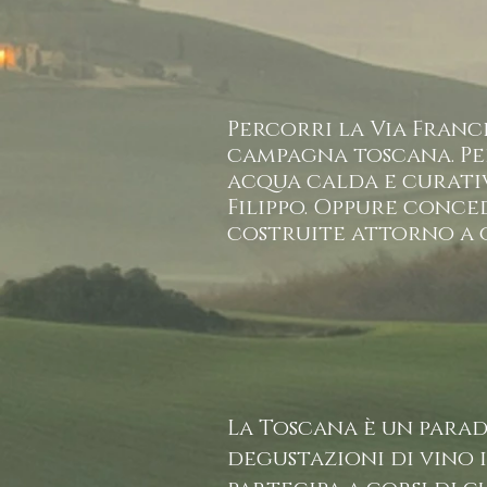
Percorri la Via Franc
campagna toscana. Per
acqua calda e curativ
Filippo. Oppure conce
costruite attorno a 
La Toscana è un paradi
degustazioni di vino 