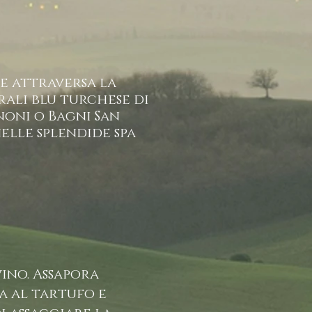
he attraversa la
rali blu turchese di
noni o Bagni San
elle splendide spa
vino. Assapora
a al tartufo e