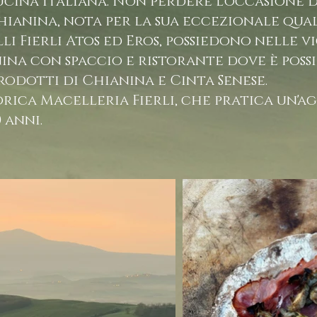
ucina italiana. Non perdere l'occasione d
anina, nota per la sua eccezionale qual
elli Fierli Atos ed Eros, possiedono nelle 
na con spaccio e ristorante dove è possi
odotti di Chianina e Cinta Senese.
rica Macelleria Fierli, che pratica un'a
 anni.