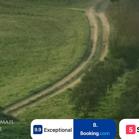
-mail
e