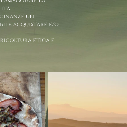
i assaggiare la
ità.
vicinanze un
bile acquistare e/o
gricoltura etica e