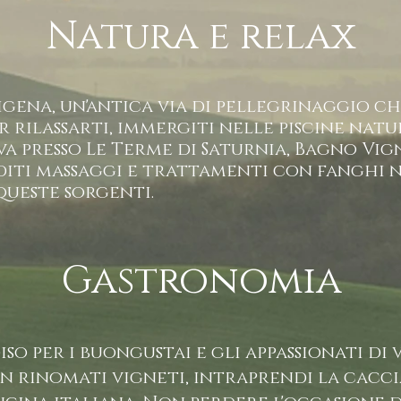
Natura e relax
igena, un'antica via di pellegrinaggio c
 rilassarti, immergiti nelle piscine natu
a presso Le Terme di Saturnia, Bagno Vig
diti massaggi e trattamenti con fanghi n
queste sorgenti.
Gastronomia
so per i buongustai e gli appassionati di 
in rinomati vigneti, intraprendi la cacci