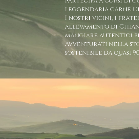
partecipa a corsi di c
leggendaria carne Chi
I nostri vicini, i frat
allevamento di Chiani
mangiare autentici pr
Avventurati nella sto
sostenibile da quasi 90