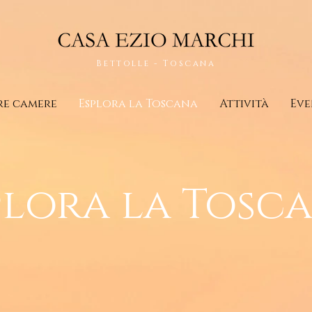
Bettolle - Toscana
re camere
Esplora la Toscana
Attività
Eve
plora la Tosc